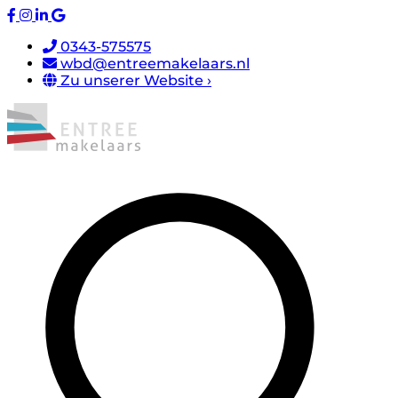
0343-575575
wbd@entreemakelaars.nl
Zu unserer Website ›