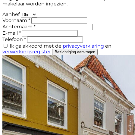
makelaar worden ingezien.
Aanhef
Voornaam *
Achternaam *
E-mail *
Telefoon *
Ik ga akkoord met de
privacyverklaring
en
verwerkingsregister
Bezichtiging aanvragen