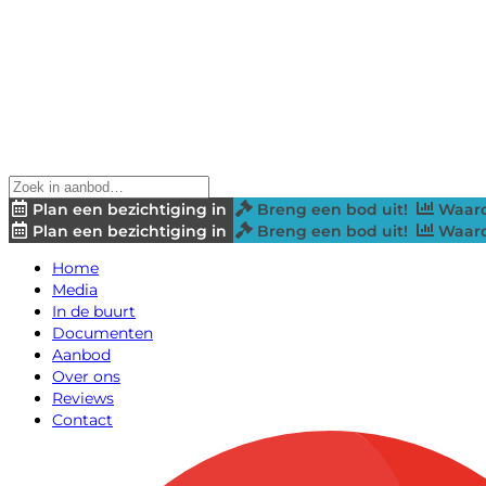
Plan een bezichtiging in
Breng een bod uit!
Waard
Plan een bezichtiging in
Breng een bod uit!
Waard
Home
Media
In de buurt
Documenten
Aanbod
Over ons
Reviews
Contact