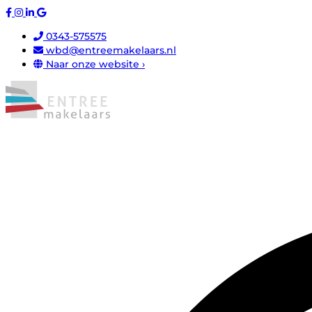
0343-575575
wbd@entreemakelaars.nl
Naar onze website ›