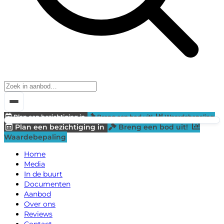
Plan een bezichtiging in
Breng een bod uit!
Waardebepaling
Plan een bezichtiging in
Breng een bod uit!
Waardebepaling
Home
Media
In de buurt
Documenten
Aanbod
Over ons
Reviews
Contact