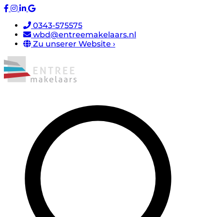
0343-575575
wbd@entreemakelaars.nl
Zu unserer Website ›