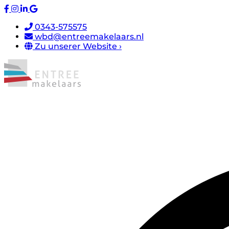
0343-575575
wbd@entreemakelaars.nl
Zu unserer Website ›