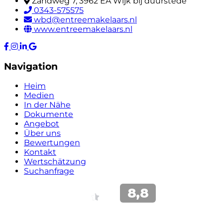
Zandweg 7, 3962 EA Wijk bij duurstede
0343-575575
wbd@entreemakelaars.nl
www.entreemakelaars.nl
Navigation
Heim
Medien
In der Nähe
Dokumente
Angebot
Über uns
Bewertungen
Kontakt
Wertschätzung
Suchanfrage