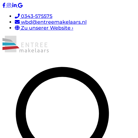
0343-575575
wbd@entreemakelaars.nl
Zu unserer Website ›